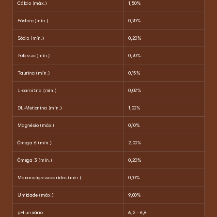
Cálcio (máx.)
1,50%
Fósforo (mín.)
0,70%
Sódio (mín.)
0,20%
Potássio (mín.)
0,70%
Taurina (mín.)
0,15%
L-carnitina (mín.)
0,02%
DL-Metionina (mín.)
1,00%
Magnésio (máx.)
0,10%
Ômega 6 (mín.)
2,00%
Ômega 3 (mín.)
0,20%
Mananoligossacarídeo (mín.)
0,10%
Umidade (máx.)
9,00%
pH urinário
6,2 - 6,8