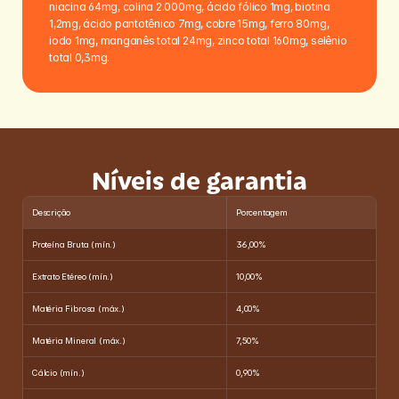
niacina 64mg, colina 2.000mg, ácido fólico 1mg, biotina 
1,2mg, ácido pantotênico 7mg, cobre 15mg, ferro 80mg, 
iodo 1mg, manganês total 24mg, zinco total 160mg, selênio 
total 0,3mg.
Níveis de garantia
Descrição
Porcentagem
Proteína Bruta (mín.)
36,00%
Extrato Etéreo (mín.)
10,00%
Matéria Fibrosa (máx.)
4,00%
Matéria Mineral (máx.)
7,50%
Cálcio (mín.)
0,90%