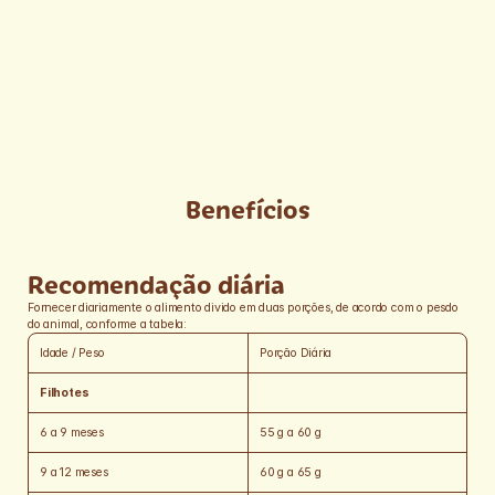
propiônico, sorbato de potássio, ácido fosfórico, BHT 
(butilhidroxitolueno), BHA (butilhidroxianisol), vitamina A, 
vitamina D3, vitamina E, vitamina K3, vitamina C, vitamina B1, 
vitamina B2, vitamina B6, vitamina B12, niacina (ácido 
nicotínico), cloreto de colina, ácido fólico, biotina, D-pantotenato 
de cálcio, sulfato de cobre monohidratado, sulfato de ferro, sulfato 
de manganês, sulfato de zinco, iodato de cálcio, selenito de sódio, 
proteinato de manganês, proteinato de selênio, proteinato de 
zinco.
Espécies doadoras do gene (1): Agrobacterium tumefaciens, 
Bacillus thuringiensis, Streptomyces viridochromogenes, Zea 
Benefícios
mays, Sphingobium herbicidovorans e Díabrotica firgifera.
Recomendação diária
Fornecer diariamente o alimento divido em duas porções, de acordo com o pesdo 
do animal, conforme a tabela:
Idade / Peso
Porção Diária
Filhotes
6 a 9 meses
55 g a 60 g
9 a 12 meses
60 g a 65 g