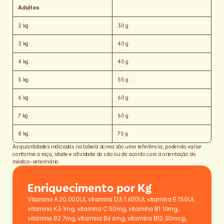
Adultos
2 kg
30 g
3 kg
40 g
4 kg
45 g
5 kg
55 g
6 kg
60 g
7 kg
65 g
8 kg
75 g
As quantidades indicadas na tabela acima são uma referência, podendo variar 
conforme a raça, idade e atividade do cão ou de acordo com a orientação do 
médico-veterinário.
Enriquecimento por Kg
Vitamina A 20.000UI, vitamina D3 1.600UI, vitamina E 150UI, 
vitamina K3 1mg, vitamina C 50mg, vitamina B1 10mg, 
vitamina B2 7mg, vitamina B6 6mg, vitamina B12 30mcg, 