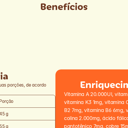
Benefícios
ia
Enriqueci
uas porções, de acordo 
Vitamina A 20.000UI, vitami
Porção
vitamina K3 1mg, vitamina 
B2 7mg, vitamina B6 6mg, v
45 g
colina 2.000mg, ácido fólico
pantotênico 7mg, cobre 15m
55 g