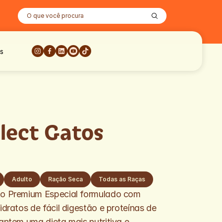
O que você procura
s
lect Gatos 
Adulto
Ração Seca
Todas as Raças
to Premium Especial formulado com 
idratos de fácil digestão e proteínas de 
antem uma dieta mais nutritiva e 