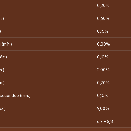
0,20%
n.)
0,60%
)
0,15%
 (mín.)
0,80%
áx.)
0,10%
n.)
2,00%
n.)
0,20%
acarídeo (mín.)
0,10%
x.)
9,00%
6,2 - 6,8