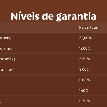
Níveis de garantia
Porcentagem
a (mín.)
32,00%
o (mín.)
12,00%
osa (máx.)
3,50%
ral (máx.)
8,00%
0,80%
)
1,60%
.)
0,70%