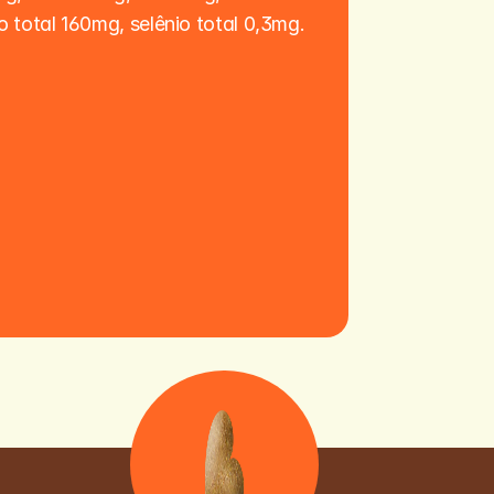
 total 160mg, selênio total 0,3mg.