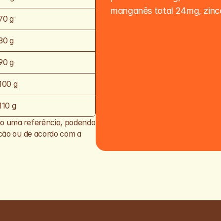
manganês total 24mg, zinco
70 g
80 g
90 g
100 g
110 g
ão uma referência, podendo 
 cão ou de acordo com a 