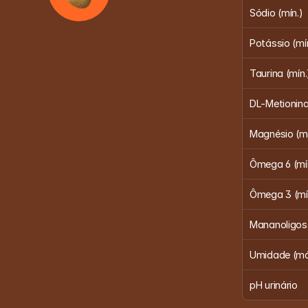
Sódio (mín.)
Potássio (mí
Taurina (mín.
DL-Metionina
Magnésio (m
Ômega 6 (mí
Ômega 3 (mí
Mananoligoss
Umidade (má
pH urinário