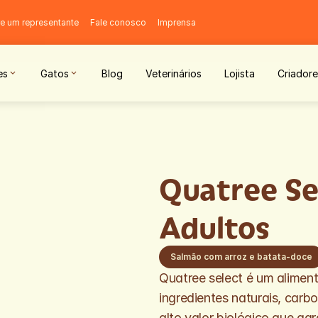
e um representante
Fale conosco
Imprensa
es
Gatos
Blog
Veterinários
Lojista
Criadore
Quatree Se
Adultos
Salmão com arroz e batata-doce
Quatree select é um alimen
ingredientes naturais, carbo
alto valor biológico que gar