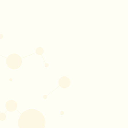
A Quatree preza por 
ingredientes 
selecionados