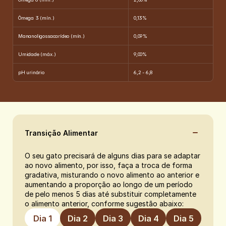
Ômega 3 (mín.)
0,13%
Mananoligossacarídeo (mín.)
0,09%
Umidade (máx.)
9,00%
pH urinário
6,2 - 6,8
Transição Alimentar
O seu gato precisará de alguns dias para se adaptar 
ao novo alimento, por isso, faça a troca de forma 
gradativa, misturando o novo alimento ao anterior e 
aumentando a proporção ao longo de um período 
de pelo menos 5 dias até substituir completamente 
o alimento anterior, conforme sugestão abaixo:
Dia 1
Dia 2
Dia 3
Dia 4
Dia 5