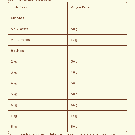
Idade / Peso
Porção Diária
Filhotes
6 a 9 meses
60 g
9 a 12 meses
70 g
Adultos
2 kg
30 g
3 kg
40 g
4 kg
50 g
5 kg
60 g
6 kg
65 g
7 kg
75 g
8 kg
80 g
As quantidades indicadas na tabela acima são uma referência, podendo variar 