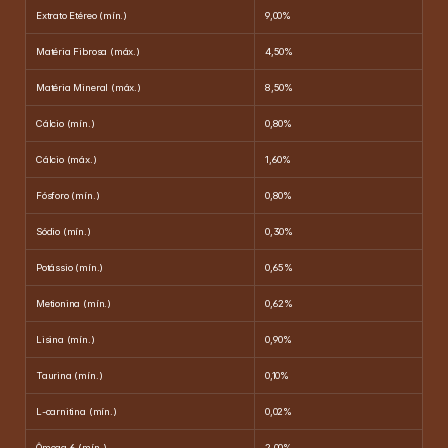
Extrato Etéreo (mín.)
9,00%
Matéria Fibrosa (máx.)
4,50%
Matéria Mineral (máx.)
8,50%
Cálcio (mín.)
0,80%
Cálcio (máx.)
1,60%
Fósforo (mín.)
0,80%
Sódio (mín.)
0,30%
Potássio (mín.)
0,65%
Metionina (mín.)
0,62%
Lisina (mín.)
0,90%
Taurina (mín.)
0,10%
L-carnitina (mín.)
0,02%
Ômega 6 (mín.)
2,00%