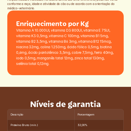
conforme a raça, idade e atividade do cão ou de acordo com a orientação do 
médico-veterinário.
Enriquecimento por Kg
Vitamina A 10.000UI, vitamina D3 800UI, vitamina E 75UI, 
vitamina K3 0,5mg, vitamina C 100mg, vitamina B1 5mg, 
vitamina B2 3,5mg, vitamina B6 3mg, vitamina B12 15mcg, 
niacina 32mg, colina 1.250mg, ácido fólico 0,5mg, biotina 
0,6mg, ácido pantotênico 3,5mg, cobre 7,5mg, ferro 40mg, 
iodo 0,5mg, manganês total 12mg, zinco total 130mg, 
selênio total 0,12mg.
Níveis de garantia
Descrição
Porcentagem
Proteína Bruta (mín.)
32,00%