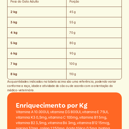
Peso do Gato Adulto
Porção
2 kg
45 g
3 kg
55 g
4 kg
70 g
5 kg
80 g
6 kg
90 g
7 kg
100 g
8 kg
110 g
As quantidades indicadas na tabela acima são uma referência, podendo variar 
conforme a raça, idade e atividade do cão ou de acordo com a orientação do 
médico-veterinário.
Enriquecimento por Kg
Vitamina A 10.000UI, vitamina D3 800UI, vitamina E 75UI, 
vitamina K3 0,5mg, vitamina C 100mg, vitamina B1 5mg, 
vitamina B2 3,5mg, vitamina B6 3mg, vitamina B12 15mcg, 
niacina 32mg, colina 1.250mg, ácido fólico 0,5mg, biotina 