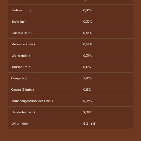
Fósforo (mín.)
0,80%
Sódio (mín.)
0,30%
Potássio (mín.)
0,65%
Metionina (mín.)
0,62%
Lisina (mín.)
0,75%
Taurina (mín.)
0,10%
Ômega 6 (mín.)
2,00%
Ômega 3 (mín.)
0,13%
Mananoligossacarídeo (mín.)
0,09%
Umidade (máx.)
9,00%
pH urinário
6,2 - 6,8