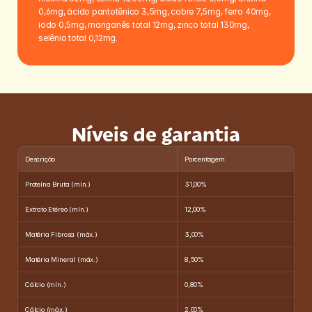
0,6mg, ácido pantotênico 3,5mg, cobre 7,5mg, ferro 40mg, 
iodo 0,5mg, manganês total 12mg, zinco total 130mg,  
selênio total 0,12mg.
Níveis de garantia
Descrição
Porcentagem
Proteína Bruta (mín.)
31,00%
Extrato Etéreo (mín.)
12,00%
Matéria Fibrosa (máx.)
3,00%
Matéria Mineral (máx.)
8,50%
Cálcio (mín.)
0,80%
Cálcio (máx.)
2,00%