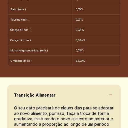
Sódio (mín.)
0,05%
Taurina (mín.)
0,07%
Ômega 6 (mín.)
0,36%
Ômega 3 (mín.)
0,036%
Mananoligossacarídeo (mín.)
0,018%
Umidade (máx.)
82,00%
Transição Alimentar
O seu gato precisará de alguns dias para se adaptar 
ao novo alimento, por isso, faça a troca de forma 
gradativa, misturando o novo alimento ao anterior e 
aumentando a proporção ao longo de um período 