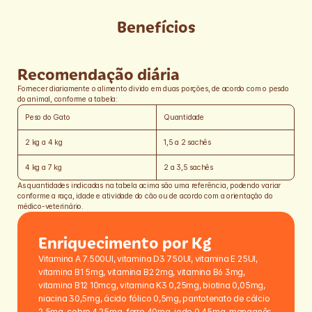
de potássio, óxido de zinco, sulfato ferroso, óxido de ferro, sulfato 
de cobre (II), sulfato de manganês, iodato de cálcio e selenito de 
Benefícios
sódio.
Recomendação diária
Fornecer diariamente o alimento divido em duas porções, de acordo com o pesdo 
do animal, conforme a tabela:
Peso do Gato
Quantidade
2 kg a 4 kg
1,5 a 2 sachês
4 kg a 7 kg
2 a 3,5 sachês
As quantidades indicadas na tabela acima são uma referência, podendo variar 
conforme a raça, idade e atividade do cão ou de acordo com a orientação do 
médico-veterinário.
Enriquecimento por Kg
Vitamina A 7.500UI, vitamina D3 750UI, vitamina E 25UI, 
vitamina B1 5mg, vitamina B2 2mg, vitamina B6 3mg, 
vitamina B12 10mcg, vitamina K3 0,25mg, biotina 0,05mg, 
niacina 30,5mg, ácido fólico 0,5mg, pantotenato de cálcio 
2,5mg, cobre 4,25mg, ferro 40mg, iodo 0,45mg, manganês 