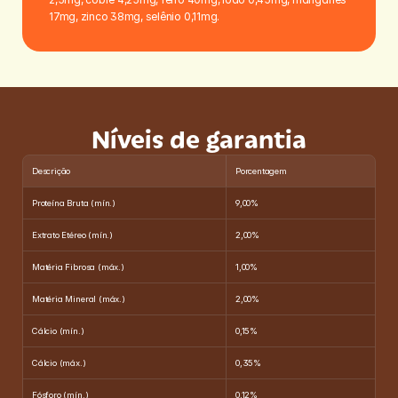
17mg, zinco 38mg, selênio 0,11mg.
Níveis de garantia
Descrição
Porcentagem
Proteína Bruta (mín.)
9,00%
Extrato Etéreo (mín.)
2,00%
Matéria Fibrosa (máx.)
1,00%
Matéria Mineral (máx.)
2,00%
Cálcio (mín.)
0,15%
Cálcio (máx.)
0,35%
Fósforo (mín.)
0,12%