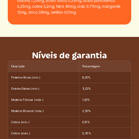
niacina 7,25mg, ácido fólico 0,25mg, ácido pantotênico 
6,25mg, cobre 3,2mg, ferro 40mg, iodo 0,75mg, manganês 
12mg, zinco 38mg, selênio 0,11mg.
Níveis de garantia
Descrição
Porcentagem
Proteína Bruta (mín.)
8,00%
Extrato Etéreo (mín.)
3,00%
Matéria Fibrosa (máx.)
1,00%
Matéria Mineral (máx.)
2,50%
Cálcio (mín.)
0,15%
Cálcio (máx.)
0,35%