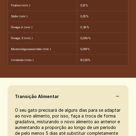
Fósforo (mín.)
0,12%
Sódio (mín.)
0,05%
Ômega 6 (mín.)
0,36%
Ômega 3 (mín.)
0,036%
Mananoligossacarídeo (mín.)
0,018%
Umidade (máx.)
82,00%
Transição Alimentar
O seu gato precisará de alguns dias para se adaptar 
ao novo alimento, por isso, faça a troca de forma 
gradativa, misturando o novo alimento ao anterior e 
aumentando a proporção ao longo de um período 
de pelo menos 5 dias até substituir completamente 