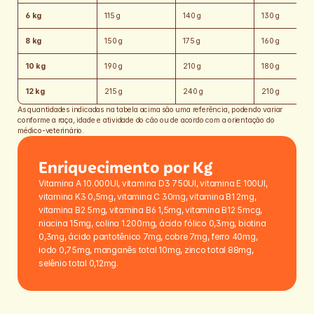
6 kg
115 g
140 g
130 g
8 kg
150 g
175 g
160 g
10 kg
190 g
210 g
180 g
12 kg
215 g
240 g
210 g
As quantidades indicadas na tabela acima são uma referência, podendo variar 
conforme a raça, idade e atividade do cão ou de acordo com a orientação do 
médico-veterinário.
Enriquecimento por Kg
Vitamina A 10.000UI, vitamina D3 750UI, vitamina E 100UI, 
vitamina K3 0,5mg, vitamina C 30mg, vitamina B1 2mg, 
vitamina B2 5mg, vitamina B6 1,5mg, vitamina B12 5mcg, 
niacina 15mg, colina 1.200mg, ácido fólico 0,3mg, biotina 
0,3mg, ácido pantotênico 7mg, cobre 7mg, ferro 40mg, 
iodo 0,75mg, manganês total 10mg, zinco total 88mg, 
selênio total 0,12mg.