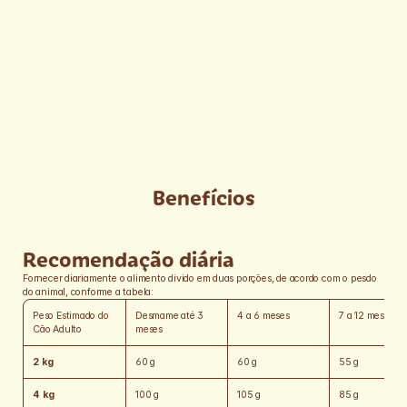
(Schizochytrium sp. - DHA) (mín. 0,03%), lignocelulose, extrato 
de yucca (mín. 0,025%), zeólita (mín. 0,1%), bentonita, 
hidrolisado de fígado de aves e suíno, cloreto de sódio, cloreto de 
potássio, ácido propiônico, BHT (butilhidroxitolueno), BHA 
(butilhidroxianisol), vitamina A, vitamina D3, vitamina E, vitamina 
K3, vitamina C, vitamina B1, vitamina B2, vitamina B6, vitamina 
B12, niacina (ácido nicotínico), cloreto de colina, ácido fólico, 
biotina, D-pantotenato de cálcio, sulfato de cobre monohidratado, 
sulfato de ferro, sulfato de manganês, sulfato de zinco, iodato de 
cálcio, selenito de sódio, proteinato de manganês, proteinato de 
selênio, proteinato de zinco.
Espécies doadoras do gene (1): Agrobacterium tumefaciens, 
Bacillus thuringiensis, Streptomyces viridochromogenes, Zea 
Benefícios
mays, Sphingobium herbicidovorans e Díabrotica firgifera.
Recomendação diária
Fornecer diariamente o alimento divido em duas porções, de acordo com o pesdo 
do animal, conforme a tabela:
Peso Estimado do 
Desmame até 3 
4 a 6 meses
7 a 12 meses
Cão Adulto
meses
2 kg
60 g
60 g
55 g
4 kg
100 g
105 g
85 g