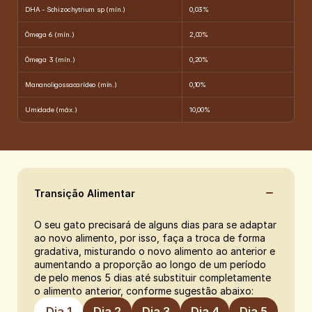
DHA - Schizochytrium sp (mín.)
0,03%
Ômega 6 (mín.)
2,00%
Ômega 3 (mín.)
0,20%
Mananoligossacarídeo (mín.)
0,10%
Umidade (máx.)
10,00%
Transição Alimentar
O seu gato precisará de alguns dias para se adaptar 
ao novo alimento, por isso, faça a troca de forma 
gradativa, misturando o novo alimento ao anterior e 
aumentando a proporção ao longo de um período 
de pelo menos 5 dias até substituir completamente 
o alimento anterior, conforme sugestão abaixo:
Dia 1
Dia 2
Dia 3
Dia 4
Dia 5