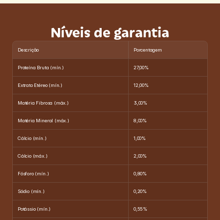
Níveis de garantia
Descrição
Porcentagem
Proteína Bruta (mín.)
27,00%
Extrato Etéreo (mín.)
12,00%
Matéria Fibrosa (máx.)
3,00%
Matéria Mineral (máx.)
8,00%
Cálcio (mín.)
1,00%
Cálcio (máx.)
2,00%
Fósforo (mín.)
0,80%
Sódio (mín.)
0,20%
Potássio (mín.)
0,55%