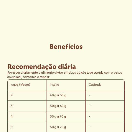
DL-metionina, lisina, parede celular de levedura (fonte de beta-
glucanas 1,3-1,6), levedura enriquecida com selênio, extrato de 
alecrim (mín. 0,001%), tocoferol (concentrado) (mín. 0,09%), 
hidrolisado de fígado de aves e suíno, cloreto de potássio, ácido 
cítrico, ácido fosfórico, vitamina A, vitamina D3, vitamina E, 
vitamina K3, vitamina C, vitamina B1, vitamina B2, vitamina B6, 
vitamina B12, niacina (ácido nicotínico), cloreto de colina, ácido 
fólico, biotina, D-pantotenato de cálcio, sulfato de cobre 
monohidratado, sulfato de ferro, sulfato de manganês, sulfato de 
zinco, iodato de cálcio, selenito de sódio, proteinato de manganês, 
Benefícios
proteinato de zinco.
Recomendação diária
Fornecer diariamente o alimento divido em duas porções, de acordo com o pesdo 
do animal, conforme a tabela:
Idade (Meses)
Inteiro
Castrado
2
40 g a 50 g
-
3
50 g a 60 g
-
4
55 g a 70 g
-
5
60 g a 75 g
-