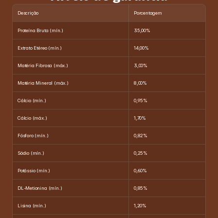
Descrição
Porcentagem
Proteína Bruta (mín.)
35,00%
Extrato Etéreo (mín.)
14,00%
Matéria Fibrosa (máx.)
3,00%
Matéria Mineral (máx.)
8,00%
Cálcio (mín.)
0,95%
Cálcio (máx.)
1,70%
Fósforo (mín.)
0,82%
Sódio (mín.)
0,25%
Potássio (mín.)
0,60%
DL-Metionina (mín.)
0,85%
Lisina (mín.)
1,20%