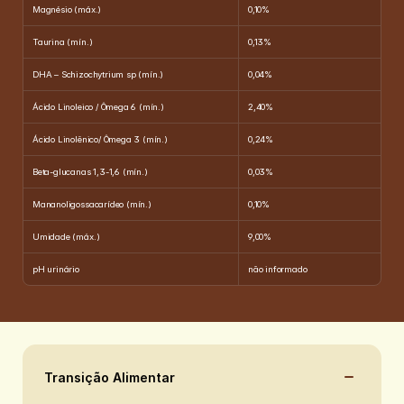
Magnésio (máx.)
0,10%
Taurina (mín.)
0,13%
DHA – Schizochytrium sp (mín.)
0,04%
Ácido Linoleico / Ômega 6 (mín.)
2,40%
Ácido Linolênico/ Ômega 3 (mín.)
0,24%
Beta-glucanas 1,3-1,6 (mín.)
0,03%
Mananoligossacarídeo (mín.)
0,10%
Umidade (máx.)
9,00%
pH urinário
não informado
Transição Alimentar