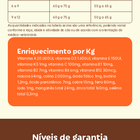
6 a 9
60 g a 75 g
55 g a 65 g
9 a 12
60 g a 75 g
50 g a 65 g
As quantidades indicadas na tabela acima são uma referência, podendo variar 
conforme a raça, idade e atividade do cão ou de acordo com a orientação do 
médico-veterinário.
Enriquecimento por Kg
Vitamina A 20.000UI, vitamina D3 1.600UI, vitamina E 150UI, 
vitamina K3 1mg, vitamina C 100mg, vitamina B1 10mg, 
vitamina B2 7mg, vitamina B6 6mg, vitamina B12 30mcg, 
niacina 64mg, colina 2.000mg, ácido fólico 1mg, biotina 
1,2mg, ácido pantotênico 7mg, cobre 15mg, ferro 80mg, 
iodo 1mg, manganês total 24mg, zinco total 160mg, selênio 
total 0,3mg.
Níveis de garantia