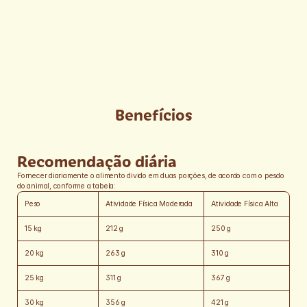
sulfato de condroitina, extrato de yucca (mín. 0,02%), zeólita 
(mín. 0,1%), bentonita, DL-metionina, parede celular de levedura 
(fonte de beta-glucanas 1,3-1,6), levedura enriquecida com 
selênio, extrato de alecrim (mín. 0,001%), tocoferol (concentrado) 
(mín. 0,09%), hidrolisado de fígado de aves e suíno, cloreto de 
potássio, ácido propiônico, vitamina A, vitamina D3, vitamina E, 
vitamina K3, vitamina C, vitamina B1, vitamina B2, vitamina B6, 
vitamina B12, niacina (ácido nicotínico), cloreto de colina, ácido 
fólico, biotina, D-pantotenato de cálcio, sulfato de cobre 
monohidratado, sulfato de ferro, sulfato de manganês, sulfato de 
zinco, iodato de cálcio, selenito de sódio, proteinato de manganês, 
Benefícios
proteinato de zinco.
Recomendação diária
Fornecer diariamente o alimento divido em duas porções, de acordo com o pesdo 
do animal, conforme a tabela:
Peso
Atividade Física Moderada
Atividade Física Alta
15 kg
212 g
250 g
20 kg
263 g
310 g
25 kg
311 g
367 g
30 kg
356 g
421 g