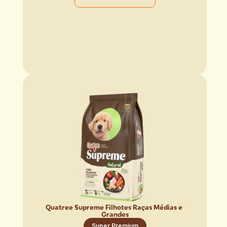
Quatree Supreme Filhotes Raças Médias e 
Grandes
Super Premium