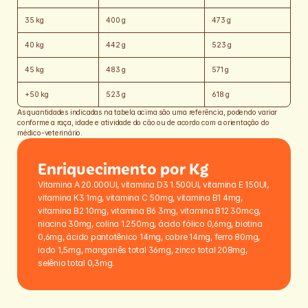
35 kg
400 g
473 g
40 kg
442 g
523 g
45 kg
483 g
571 g
+50 kg
523 g
618 g
As quantidades indicadas na tabela acima são uma referência, podendo variar 
conforme a raça, idade e atividade do cão ou de acordo com a orientação do 
médico-veterinário.
Enriquecimento por Kg
Vitamina A 20.000UI, vitamina D3 1.500UI, vitamina E 150UI, 
vitamina K3 1mg, vitamina C 50mg, vitamina B1 4mg, 
vitamina B2 10mg, vitamina B6 3mg, vitamina B12 30mcg, 
niacina 30mg, colina 1.250mg, ácido fólico 0,6mg, biotina 
0,6mg, ácido pantotênico 14mg, cobre 14mg, ferro 80mg, 
iodo 1,5mg, manganês total 36mg, zinco total 208mg, 
selênio total 0,3mg.