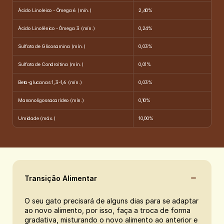
Ácido Linoleico - Ômega 6 (mín.)
2,40%
Ácido Linolênico - Ômega 3 (mín.)
0,24%
Sulfato de Glicosamina (mín.)
0,03%
Sulfato de Condroitina (mín.)
0,01%
Beta-glucanas 1,3-1,6 (mín.)
0,03%
Mananoligossacarídeo (mín.)
0,10%
Umidade (máx.)
10,00%
Transição Alimentar
O seu gato precisará de alguns dias para se adaptar 
ao novo alimento, por isso, faça a troca de forma 
gradativa, misturando o novo alimento ao anterior e 