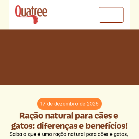
Q
u
a
t
r
e
e
B
l
o
g
17 de dezembro de 2025
Porque cuidar também é 
Ração natural para cães e 
compartilhar conhecimento.
gatos: diferenças e benefícios!
Saiba o que é uma ração natural para cães e gatos, 