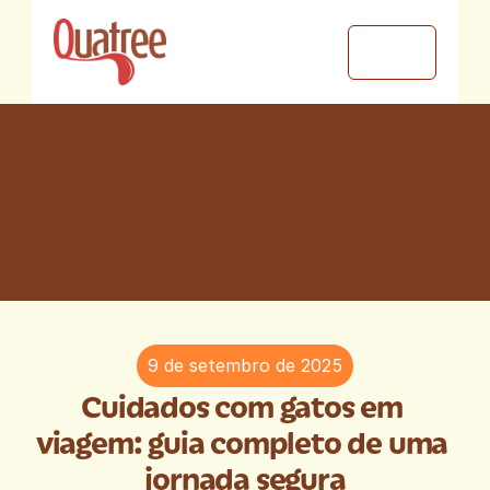
Q
u
a
t
r
e
e
B
l
o
g
9 de setembro de 2025
Porque cuidar também é 
Cuidados com gatos em 
compartilhar conhecimento.
viagem: guia completo de uma 
jornada segura