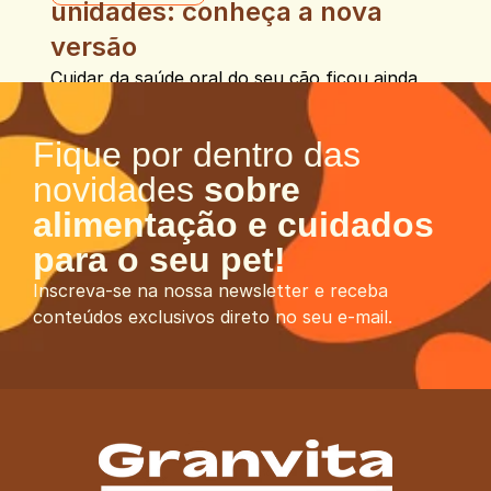
unidades: conheça a nova 
versão
Cuidar da saúde oral do seu cão ficou ainda 
mais simples e pode fazer parte da rotina 
todos os dias
Fique por dentro das 
Saiba mais
novidades 
sobre 
alimentação e cuidados 
para o seu pet!
Inscreva-se na nossa newsletter e receba 
conteúdos exclusivos direto no seu e-mail.